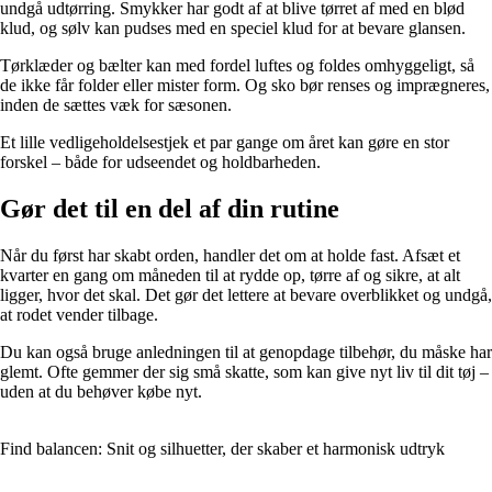
undgå udtørring. Smykker har godt af at blive tørret af med en blød
klud, og sølv kan pudses med en speciel klud for at bevare glansen.
Tørklæder og bælter kan med fordel luftes og foldes omhyggeligt, så
de ikke får folder eller mister form. Og sko bør renses og imprægneres,
inden de sættes væk for sæsonen.
Et lille vedligeholdelsestjek et par gange om året kan gøre en stor
forskel – både for udseendet og holdbarheden.
Gør det til en del af din rutine
Når du først har skabt orden, handler det om at holde fast. Afsæt et
kvarter en gang om måneden til at rydde op, tørre af og sikre, at alt
ligger, hvor det skal. Det gør det lettere at bevare overblikket og undgå,
at rodet vender tilbage.
Du kan også bruge anledningen til at genopdage tilbehør, du måske har
glemt. Ofte gemmer der sig små skatte, som kan give nyt liv til dit tøj –
uden at du behøver købe nyt.
Find balancen: Snit og silhuetter, der skaber et harmonisk udtryk