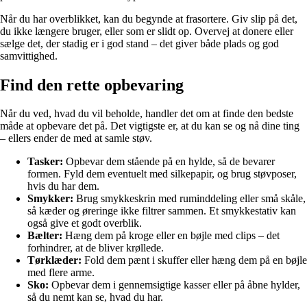
Når du har overblikket, kan du begynde at frasortere. Giv slip på det,
du ikke længere bruger, eller som er slidt op. Overvej at donere eller
sælge det, der stadig er i god stand – det giver både plads og god
samvittighed.
Find den rette opbevaring
Når du ved, hvad du vil beholde, handler det om at finde den bedste
måde at opbevare det på. Det vigtigste er, at du kan se og nå dine ting
– ellers ender de med at samle støv.
Tasker:
Opbevar dem stående på en hylde, så de bevarer
formen. Fyld dem eventuelt med silkepapir, og brug støvposer,
hvis du har dem.
Smykker:
Brug smykkeskrin med ruminddeling eller små skåle,
så kæder og øreringe ikke filtrer sammen. Et smykkestativ kan
også give et godt overblik.
Bælter:
Hæng dem på kroge eller en bøjle med clips – det
forhindrer, at de bliver krøllede.
Tørklæder:
Fold dem pænt i skuffer eller hæng dem på en bøjle
med flere arme.
Sko:
Opbevar dem i gennemsigtige kasser eller på åbne hylder,
så du nemt kan se, hvad du har.