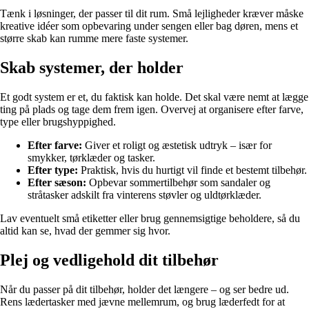
Tænk i løsninger, der passer til dit rum. Små lejligheder kræver måske
kreative idéer som opbevaring under sengen eller bag døren, mens et
større skab kan rumme mere faste systemer.
Skab systemer, der holder
Et godt system er et, du faktisk kan holde. Det skal være nemt at lægge
ting på plads og tage dem frem igen. Overvej at organisere efter farve,
type eller brugshyppighed.
Efter farve:
Giver et roligt og æstetisk udtryk – især for
smykker, tørklæder og tasker.
Efter type:
Praktisk, hvis du hurtigt vil finde et bestemt tilbehør.
Efter sæson:
Opbevar sommertilbehør som sandaler og
stråtasker adskilt fra vinterens støvler og uldtørklæder.
Lav eventuelt små etiketter eller brug gennemsigtige beholdere, så du
altid kan se, hvad der gemmer sig hvor.
Plej og vedligehold dit tilbehør
Når du passer på dit tilbehør, holder det længere – og ser bedre ud.
Rens lædertasker med jævne mellemrum, og brug læderfedt for at