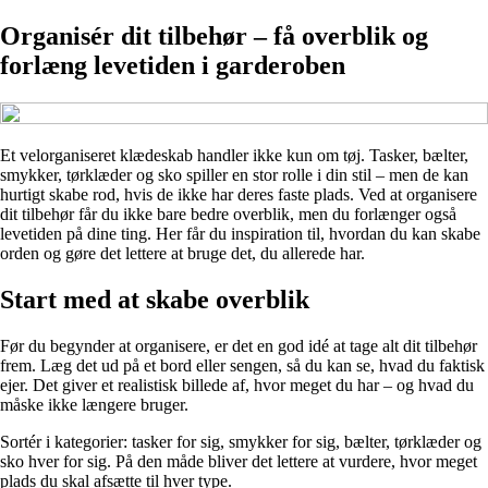
Organisér dit tilbehør – få overblik og
forlæng levetiden i garderoben
Et velorganiseret klædeskab handler ikke kun om tøj. Tasker, bælter,
smykker, tørklæder og sko spiller en stor rolle i din stil – men de kan
hurtigt skabe rod, hvis de ikke har deres faste plads. Ved at organisere
dit tilbehør får du ikke bare bedre overblik, men du forlænger også
levetiden på dine ting. Her får du inspiration til, hvordan du kan skabe
orden og gøre det lettere at bruge det, du allerede har.
Start med at skabe overblik
Før du begynder at organisere, er det en god idé at tage alt dit tilbehør
frem. Læg det ud på et bord eller sengen, så du kan se, hvad du faktisk
ejer. Det giver et realistisk billede af, hvor meget du har – og hvad du
måske ikke længere bruger.
Sortér i kategorier: tasker for sig, smykker for sig, bælter, tørklæder og
sko hver for sig. På den måde bliver det lettere at vurdere, hvor meget
plads du skal afsætte til hver type.