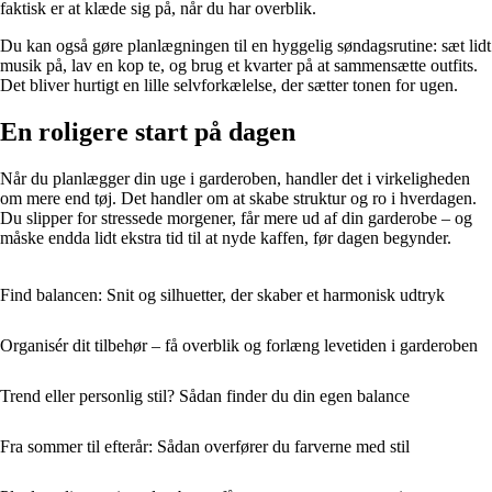
faktisk er at klæde sig på, når du har overblik.
Du kan også gøre planlægningen til en hyggelig søndagsrutine: sæt lidt
musik på, lav en kop te, og brug et kvarter på at sammensætte outfits.
Det bliver hurtigt en lille selvforkælelse, der sætter tonen for ugen.
En roligere start på dagen
Når du planlægger din uge i garderoben, handler det i virkeligheden
om mere end tøj. Det handler om at skabe struktur og ro i hverdagen.
Du slipper for stressede morgener, får mere ud af din garderobe – og
måske endda lidt ekstra tid til at nyde kaffen, før dagen begynder.
Find balancen: Snit og silhuetter, der skaber et harmonisk udtryk
Organisér dit tilbehør – få overblik og forlæng levetiden i garderoben
Trend eller personlig stil? Sådan finder du din egen balance
Fra sommer til efterår: Sådan overfører du farverne med stil