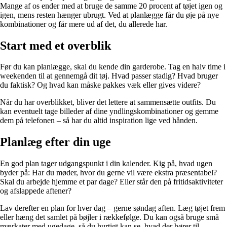
Mange af os ender med at bruge de samme 20 procent af tøjet igen og
igen, mens resten hænger ubrugt. Ved at planlægge får du øje på nye
kombinationer og får mere ud af det, du allerede har.
Start med et overblik
Før du kan planlægge, skal du kende din garderobe. Tag en halv time i
weekenden til at gennemgå dit tøj. Hvad passer stadig? Hvad bruger
du faktisk? Og hvad kan måske pakkes væk eller gives videre?
Når du har overblikket, bliver det lettere at sammensætte outfits. Du
kan eventuelt tage billeder af dine yndlingskombinationer og gemme
dem på telefonen – så har du altid inspiration lige ved hånden.
Planlæg efter din uge
En god plan tager udgangspunkt i din kalender. Kig på, hvad ugen
byder på: Har du møder, hvor du gerne vil være ekstra præsentabel?
Skal du arbejde hjemme et par dage? Eller står den på fritidsaktiviteter
og afslappede aftener?
Lav derefter en plan for hver dag – gerne søndag aften. Læg tøjet frem
eller hæng det samlet på bøjler i rækkefølge. Du kan også bruge små
mærkater med ugedage, så du hurtigt kan se, hvad der hører til