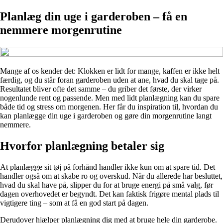
Planlæg din uge i garderoben – få en
nemmere morgenrutine
Mange af os kender det: Klokken er lidt for mange, kaffen er ikke helt
færdig, og du står foran garderoben uden at ane, hvad du skal tage på.
Resultatet bliver ofte det samme – du griber det første, der virker
nogenlunde rent og passende. Men med lidt planlægning kan du spare
både tid og stress om morgenen. Her får du inspiration til, hvordan du
kan planlægge din uge i garderoben og gøre din morgenrutine langt
nemmere.
Hvorfor planlægning betaler sig
At planlægge sit tøj på forhånd handler ikke kun om at spare tid. Det
handler også om at skabe ro og overskud. Når du allerede har besluttet,
hvad du skal have på, slipper du for at bruge energi på små valg, før
dagen overhovedet er begyndt. Det kan faktisk frigøre mental plads til
vigtigere ting – som at få en god start på dagen.
Derudover hjælper planlægning dig med at bruge hele din garderobe.