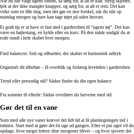
Når du har valgt ugens outfits, så sørg for, at alt er klar. Stryg skjorter,
tjek at der ikke mangler knapper, og sørg for, at alt er rent. Det kan
virke som en lille ting, men det gør en stor forskel, når du står op
mandag morgen og bare kan tage tøjet på uden besvær.
Et godt tip er at have et fast sted i garderoben til “ugens tøj”. Det kan
være en bøjlestang, en hylde eller en kurv. På den måde undgår du at
rode rundt i hele skabet hver morgen.
Find balancen: Snit og silhuetter, der skaber et harmonisk udtryk
Organisér dit tilbehør – få overblik og forlæng levetiden i garderoben
Trend eller personlig stil? Sådan finder du din egen balance
Fra sommer til efterår: Sådan overfører du farverne med stil
Gør det til en vane
Som med alle nye vaner kræver det lidt tid at få planlægningen ind i
rutinen. Start med at gøre det én uge ad gangen. Efter et par uger vil du
opdage, hvor meget lettere dine morgener bliver – og hvor sjovere det