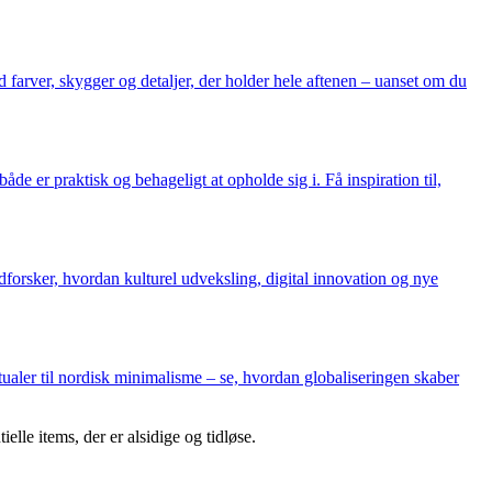
 farver, skygger og detaljer, der holder hele aftenen – uanset om du
 er praktisk og behageligt at opholde sig i. Få inspiration til,
udforsker, hvordan kulturel udveksling, digital innovation og nye
aler til nordisk minimalisme – se, hvordan globaliseringen skaber
le items, der er alsidige og tidløse.