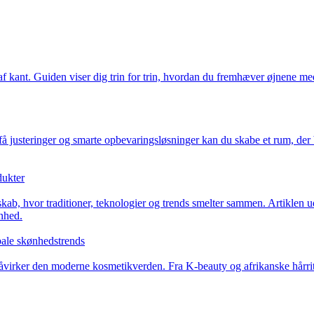
af kant. Guiden viser dig trin for trin, hvordan du fremhæver øjnene med
steringer og smarte opbevaringsløsninger kan du skabe et rum, der både
dukter
sskab, hvor traditioner, teknologier og trends smelter sammen. Artiklen 
nhed.
bale skønhedstrends
åvirker den moderne kosmetikverden. Fra K-beauty og afrikanske hårritu