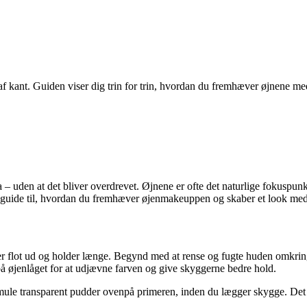
af kant. Guiden viser dig trin for trin, hvordan du fremhæver øjnene med
a – uden at det bliver overdrevet. Øjnene er ofte det naturlige fokuspunk
en guide til, hvordan du fremhæver øjenmakeuppen og skaber et look med 
r flot ud og holder længe. Begynd med at rense og fugte huden omkring 
 på øjenlåget for at udjævne farven og give skyggerne bedre hold.
smule transparent pudder ovenpå primeren, inden du lægger skygge. Det fo