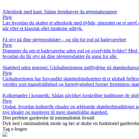
Aftenlook med kant: Sådan fremhæver du øjenmakeuppen
Pleje
Lær hvordan du skaber et aftenlook med dybde, intensitet og et strejf 
går efter et klassisk eller moderne udtryk.
Få styr på dine plejeprodukter – og slip for rod på badeværelset
Pleje
Drømmer du om et badeværelse uden rod og overfyldte hylder? Med få ju
hvordan du får styr på dine plejeprodukter én gang for alle.
Skønhed uden grænser: Globaliseringens indflydelse på skønhedspro
Pleje
Globaliseringen har forvandlet skønhedsindustrien til et globalt fælle
værdier som mangfoldighed og bæredygtighed former fremtidens skø
Kulturmøder i kosmetik: Sådan påvirker forskellige traditioner de glo
Pleje
Opdag, hvordan kulturelle ritualer og ældgamle skønhedstraditioner p
nye idealer og inspirerer til mere mangfoldig skønhed.
Den perfekte garderobe til minimalistisk livsstil
Dyk ned i minimalistisk mode og lær at skabe en funktionel garderobe 
Tag e-bogen