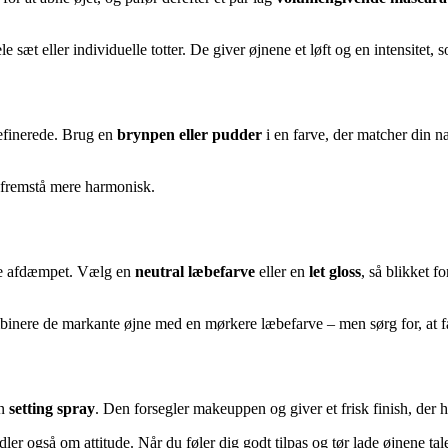
e sæt eller individuelle totter. De giver øjnene et løft og en intensitet,
efinerede. Brug en
brynpen eller pudder
i en farve, der matcher din na
at fremstå mere harmonisk.
ere afdæmpet. Vælg en
neutral læbefarve
eller en
let gloss
, så blikket 
inere de markante øjne med en mørkere læbefarve – men sørg for, at fa
en
setting spray
. Den forsegler makeuppen og giver et frisk finish, der 
r også om attitude. Når du føler dig godt tilpas og tør lade øjnene tale