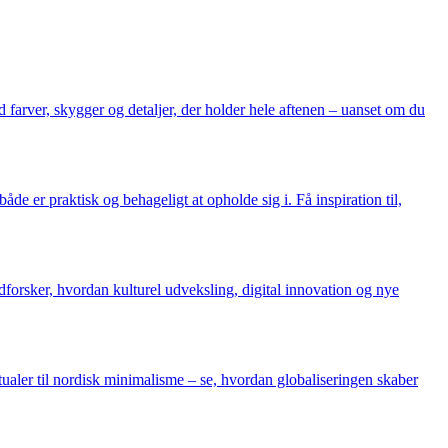
 farver, skygger og detaljer, der holder hele aftenen – uanset om du
 er praktisk og behageligt at opholde sig i. Få inspiration til,
udforsker, hvordan kulturel udveksling, digital innovation og nye
aler til nordisk minimalisme – se, hvordan globaliseringen skaber