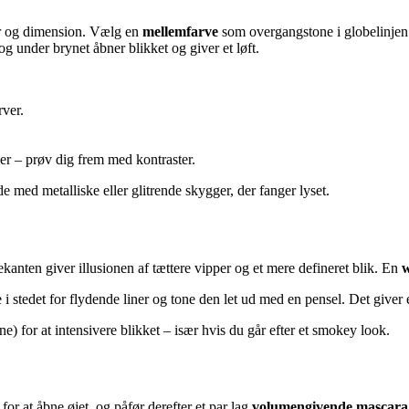
er og dimension. Vælg en
mellemfarve
som overgangstone i globelinjen
g under brynet åbner blikket og giver et løft.
ver.
r – prøv dig frem med kontraster.
 med metalliske eller glitrende skygger, der fanger lyset.
kanten giver illusionen af tættere vipper og et mere defineret blik. En
w
 stedet for flydende liner og tone den let ud med en pensel. Det giver et
ne) for at intensivere blikket – især hvis du går efter et smokey look.
for at åbne øjet, og påfør derefter et par lag
volumengivende mascara