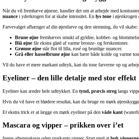
Når du vil fremhæve øjnene, handler det om at arbejde med kontrast
nuance
i yderkrogen for at skabe intensitet. En
lys tone
i øjenkrogen o
Farvevalget afhænger af din øjenfarve og den stemning, du vil skabe:
Brune øjne
fremhæves smukt af gyldne, kobber- og blommefar
Blå øjne
får ekstra glød af varme bronze- og ferskentoner.
Grønne øjne
står flot til lilla, rosé og brunlige nuancer.
Grå eller hasselbrune øjne
kan bære både kolde og varme tone
Vil du have et mere markant udtryk, kan du tone farverne op og arbejde
Eyeliner – den lille detalje med stor effekt
Eyeliner kan ændre hele udtrykket. En
tynd, præcis streg
langs vippe
Hvis du vil have et blødere resultat, kan du bruge en mørk øjenskygge i
Et ekstra trick er at lægge en mørk eyeliner på den
våde kant
(waterli
Mascara og vipper – prikken over i’et
Ingen aftenmakeup uden markante vipper. Start med at
buk vipperne