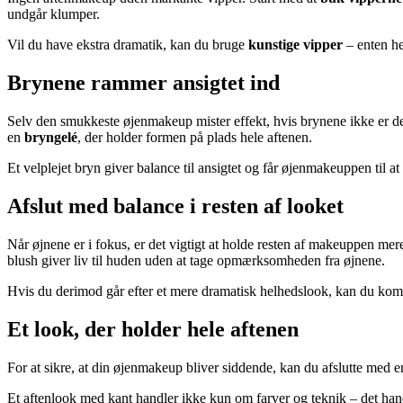
undgår klumper.
Vil du have ekstra dramatik, kan du bruge
kunstige vipper
– enten hel
Brynene rammer ansigtet ind
Selv den smukkeste øjenmakeup mister effekt, hvis brynene ikke er d
en
bryngelé
, der holder formen på plads hele aftenen.
Et velplejet bryn giver balance til ansigtet og får øjenmakeuppen til 
Afslut med balance i resten af looket
Når øjnene er i fokus, er det vigtigt at holde resten af makeuppen m
blush giver liv til huden uden at tage opmærksomheden fra øjnene.
Hvis du derimod går efter et mere dramatisk helhedslook, kan du komb
Et look, der holder hele aftenen
For at sikre, at din øjenmakeup bliver siddende, kan du afslutte med 
Et aftenlook med kant handler ikke kun om farver og teknik – det handle