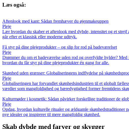
Læs også:
Aftenlook med kant: Sådan fremhæver du øjenmakeuppen
Pleje
Lær hvordan du skaber et aftenlook med dybde, intensitet og et strejf 
går efter et klassisk eller moderne udtryk.
Få styr på dine plejeprodukter – og slip for rod på badeværelset
Pleje
Drømmer du om et badeværelse uden rod og overfyldte hylder? Med få ju
hvordan du får styr på dine plejeprodukter én gang for alle.
Skønhed uden grænser: Globaliseringens indflydelse på skønhedspro
Pleje
Globaliseringen har forvandlet skønhedsindustrien til et globalt fælle
værdier som mangfoldighed og bæredygtighed former fremtidens skø
Kulturmøder i kosmetik: Sådan påvirker forskellige traditioner de glo
Pleje
Opdag, hvordan kulturelle ritualer og ældgamle skønhedstraditioner p
nye idealer og inspirerer til mere mangfoldig skønhed.
Skab dybde med farver og skygger