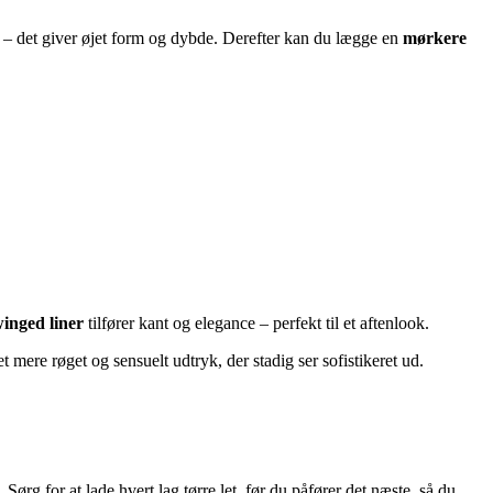
 – det giver øjet form og dybde. Derefter kan du lægge en
mørkere
inged liner
tilfører kant og elegance – perfekt til et aftenlook.
 mere røget og sensuelt udtryk, der stadig ser sofistikeret ud.
. Sørg for at lade hvert lag tørre let, før du påfører det næste, så du