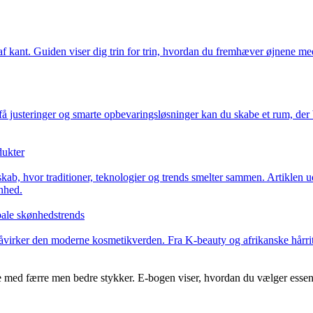
af kant. Guiden viser dig trin for trin, hvordan du fremhæver øjnene med
steringer og smarte opbevaringsløsninger kan du skabe et rum, der både
dukter
sskab, hvor traditioner, teknologier og trends smelter sammen. Artiklen 
nhed.
bale skønhedstrends
åvirker den moderne kosmetikverden. Fra K-beauty og afrikanske hårritu
med færre men bedre stykker. E-bogen viser, hvordan du vælger essentiel