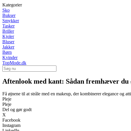
Kategorier
Sko
Bukser
Smykker
Tasker
Briller
Kjoler
Bluser
Jakker
Børn
Kvinder
TopMode.dk
Aftenlook med kant: Sådan fremhæver du
Få øjnene til at stråle med en makeup, der kombinerer elegance og att
Pleje
Pleje
Del og gør godt
X
Facebook
Instagram
LinkedIn