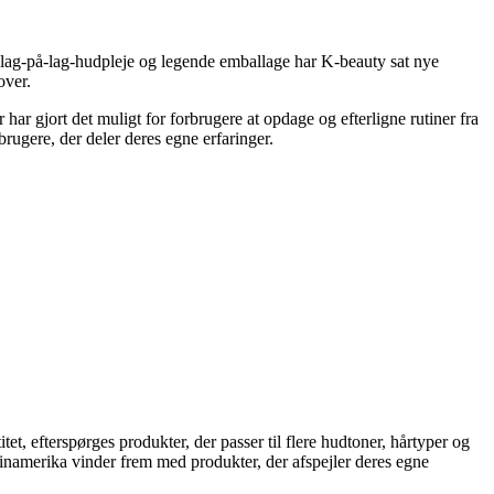
 lag-på-lag-hudpleje og legende emballage har K-beauty sat nye
over.
r gjort det muligt for forbrugere at opdage og efterligne rutiner fra
rugere, der deler deres egne erfaringer.
t, efterspørges produkter, der passer til flere hudtoner, hårtyper og
inamerika vinder frem med produkter, der afspejler deres egne