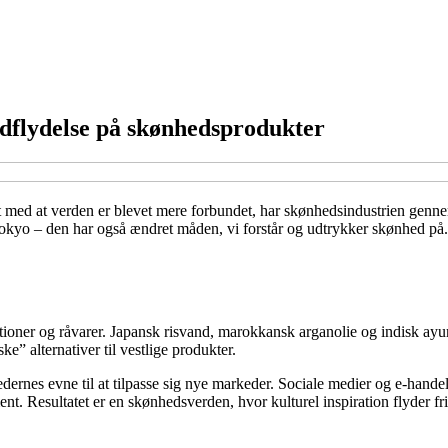
dflydelse på skønhedsprodukter
takt med at verden er blevet mere forbundet, har skønhedsindustrien genn
kyo – den har også ændret måden, vi forstår og udtrykker skønhed på. I 
aditioner og råvarer. Japansk risvand, marokkansk arganolie og indisk ay
ke” alternativer til vestlige produkter.
nes evne til at tilpasse sig nye markeder. Sociale medier og e-handel h
ent. Resultatet er en skønhedsverden, hvor kulturel inspiration flyder