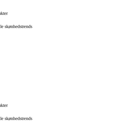
ukter
ale skønhedstrends
ukter
ale skønhedstrends