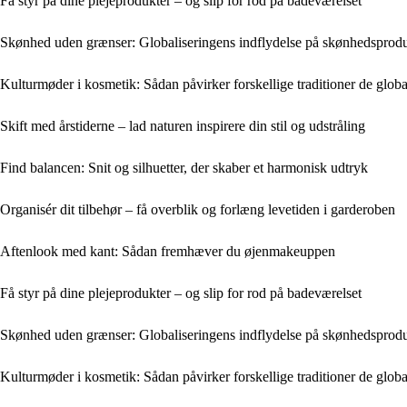
Få styr på dine plejeprodukter – og slip for rod på badeværelset
Skønhed uden grænser: Globaliseringens indflydelse på skønhedsprod
Kulturmøder i kosmetik: Sådan påvirker forskellige traditioner de glob
Skift med årstiderne – lad naturen inspirere din stil og udstråling
Find balancen: Snit og silhuetter, der skaber et harmonisk udtryk
Organisér dit tilbehør – få overblik og forlæng levetiden i garderoben
Aftenlook med kant: Sådan fremhæver du øjenmakeuppen
Få styr på dine plejeprodukter – og slip for rod på badeværelset
Skønhed uden grænser: Globaliseringens indflydelse på skønhedsprod
Kulturmøder i kosmetik: Sådan påvirker forskellige traditioner de glob