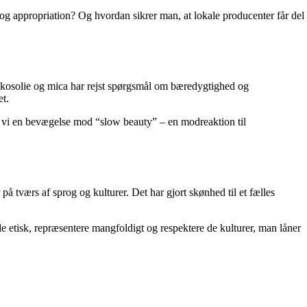
g appropriation? Og hvordan sikrer man, at lokale producenter får del
okosolie og mica har rejst spørgsmål om bæredygtighed og
et.
r vi en bevægelse mod “slow beauty” – en modreaktion til
på tværs af sprog og kulturer. Det har gjort skønhed til et fælles
 etisk, repræsentere mangfoldigt og respektere de kulturer, man låner