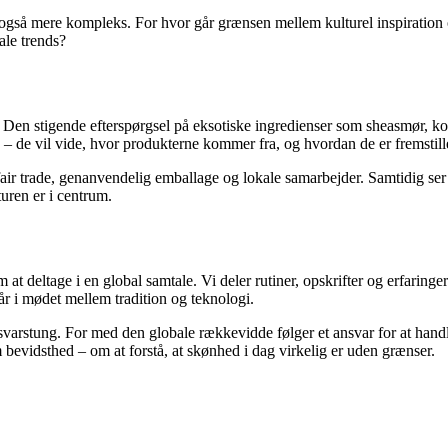
gså mere kompleks. For hvor går grænsen mellem kulturel inspiration o
ale trends?
 Den stigende efterspørgsel på eksotiske ingredienser som sheasmør, k
d – de vil vide, hvor produkterne kommer fra, og hvordan de er fremstill
air trade, genanvendelig emballage og lokale samarbejder. Samtidig se
turen er i centrum.
t deltage i en global samtale. Vi deler rutiner, opskrifter og erfaringer 
tår i mødet mellem tradition og teknologi.
arstung. For med den globale rækkevidde følger et ansvar for at handle
evidsthed – om at forstå, at skønhed i dag virkelig er uden grænser.