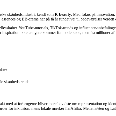
anske skønhedsindustri, kendt som
K-beauty
. Med fokus på innovation,
, essences og BB-creme har på få år fundet vej til badeværelser verden 
sskaber. YouTube-tutorials, TikTok-trends og influencer-anbefalinger ha
r inspiration ikke længere kommer fra modeblade, men fra millioner af b
ukter
ale skønhedstrends
akt med at forbrugerne bliver mere bevidste om repræsentation og identite
arder for inklusion, mens lokale mærker fra Afrika, Mellemøsten og Lat