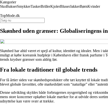
Kategorier
Sko
Bukser
Smykker
Tasker
Briller
Kjoler
Bluser
Jakker
Børn
Kvinder
TopMode.dk
Skønhed uden grænser: Globaliseringens in
Skønhed har altid været et spejl af kultur, identitet og idealer. Men i 
muligt at købe koreansk hudpleje i København eller fransk parfume i To
trends krydser grænser som aldrig før.
Fra lokale traditioner til globale trends
For få årtier siden var skønhedsprodukter ofte tæt knyttet til lokale tr
blevet globale favoritter, ofte markedsført som “naturlige” eller “autentis
Denne udvikling skyldes både forbrugernes nysgerrighed og virksomheder
mens store koncerner opkøber lokale mærker for at udvide deres sortim
udnyttelse kan være svær at trække.