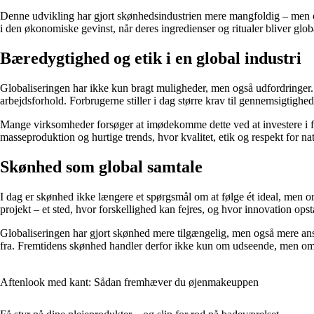
Denne udvikling har gjort skønhedsindustrien mere mangfoldig – men o
i den økonomiske gevinst, når deres ingredienser og ritualer bliver glob
Bæredygtighed og etik i en global industri
Globaliseringen har ikke kun bragt muligheder, men også udfordringer.
arbejdsforhold. Forbrugerne stiller i dag større krav til gennemsigtighe
Mange virksomheder forsøger at imødekomme dette ved at investere i f
masseproduktion og hurtige trends, hvor kvalitet, etik og respekt for na
Skønhed som global samtale
I dag er skønhed ikke længere et spørgsmål om at følge ét ideal, men om a
projekt – et sted, hvor forskellighed kan fejres, og hvor innovation ops
Globaliseringen har gjort skønhed mere tilgængelig, men også mere ansv
fra. Fremtidens skønhed handler derfor ikke kun om udseende, men om b
Aftenlook med kant: Sådan fremhæver du øjenmakeuppen