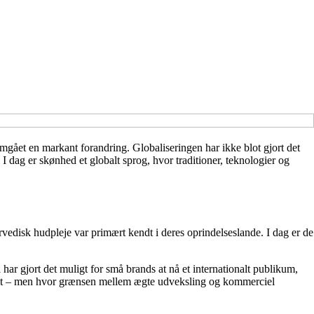
emgået en markant forandring. Globaliseringen har ikke blot gjort det
dag er skønhed et globalt sprog, hvor traditioner, teknologier og
urvedisk hudpleje var primært kendt i deres oprindelseslande. I dag er de
ar gjort det muligt for små brands at nå et internationalt publikum,
 frit – men hvor grænsen mellem ægte udveksling og kommerciel