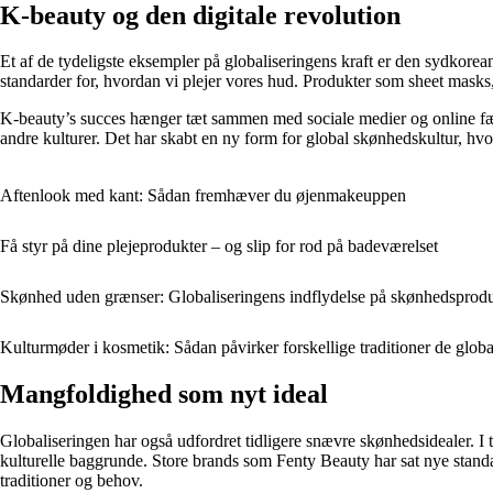
K-beauty og den digitale revolution
Et af de tydeligste eksempler på globaliseringens kraft er den sydkore
standarder for, hvordan vi plejer vores hud. Produkter som sheet masks
K-beauty’s succes hænger tæt sammen med sociale medier og online fælle
andre kulturer. Det har skabt en ny form for global skønhedskultur, hvo
Aftenlook med kant: Sådan fremhæver du øjenmakeuppen
Få styr på dine plejeprodukter – og slip for rod på badeværelset
Skønhed uden grænser: Globaliseringens indflydelse på skønhedsprod
Kulturmøder i kosmetik: Sådan påvirker forskellige traditioner de glob
Mangfoldighed som nyt ideal
Globaliseringen har også udfordret tidligere snævre skønhedsidealer. I t
kulturelle baggrunde. Store brands som Fenty Beauty har sat nye stand
traditioner og behov.