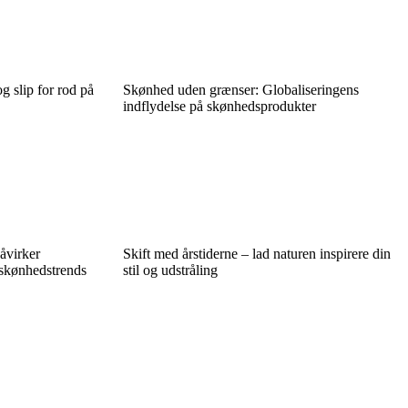
g slip for rod på
Skønhed uden grænser: Globaliseringens
indflydelse på skønhedsprodukter
åvirker
Skift med årstiderne – lad naturen inspirere din
e skønhedstrends
stil og udstråling