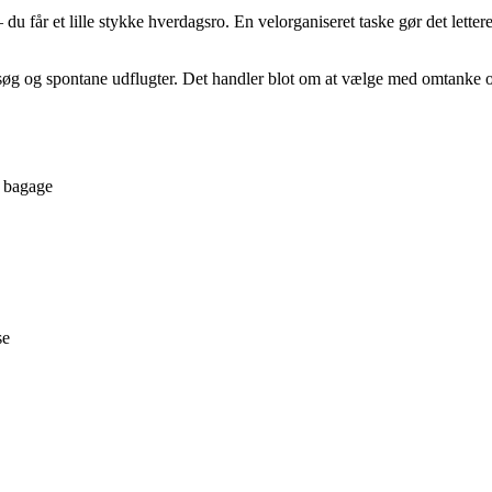
 du får et lille stykke hverdagsro. En velorganiseret taske gør det letter
besøg og spontane udflugter. Det handler blot om at vælge med omtanke
a bagage
se