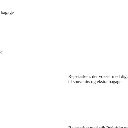
a bagage
se
Rejsetasken, der vokser med dig:
til souvenirs og ekstra bagage
Rejsetasker med stil: Praktiske o