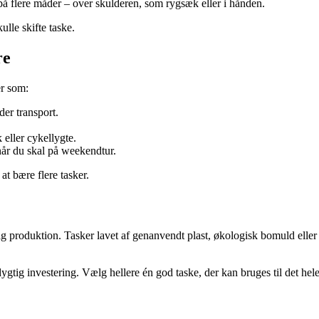
på flere måder – over skulderen, som rygsæk eller i hånden.
lle skifte taske.
re
er som:
er transport.
 eller cykellygte.
når du skal på weekendtur.
at bære flere tasker.
ig produktion. Tasker lavet af genanvendt plast, økologisk bomuld eller
ygtig investering. Vælg hellere én god taske, der kan bruges til det hele, 