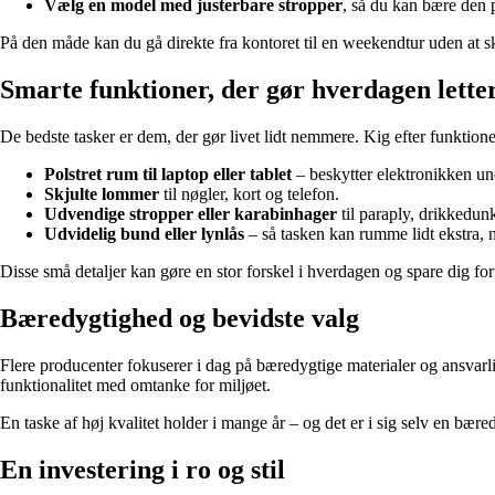
Vælg en model med justerbare stropper
, så du kan bære den 
På den måde kan du gå direkte fra kontoret til en weekendtur uden at sku
Smarte funktioner, der gør hverdagen lette
De bedste tasker er dem, der gør livet lidt nemmere. Kig efter funktion
Polstret rum til laptop eller tablet
– beskytter elektronikken und
Skjulte lommer
til nøgler, kort og telefon.
Udvendige stropper eller karabinhager
til paraply, drikkedunk
Udvidelig bund eller lynlås
– så tasken kan rumme lidt ekstra, 
Disse små detaljer kan gøre en stor forskel i hverdagen og spare dig for 
Bæredygtighed og bevidste valg
Flere producenter fokuserer i dag på bæredygtige materialer og ansvarl
funktionalitet med omtanke for miljøet.
En taske af høj kvalitet holder i mange år – og det er i sig selv en bæred
En investering i ro og stil