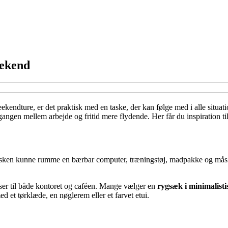
eekend
ekendture, er det praktisk med en taske, der kan følge med i alle situat
rgangen mellem arbejde og fritid mere flydende. Her får du inspiration ti
al tasken kunne rumme en bærbar computer, træningstøj, madpakke og mås
ser til både kontoret og caféen. Mange vælger en
rygsæk i minimalisti
ed et tørklæde, en nøglerem eller et farvet etui.