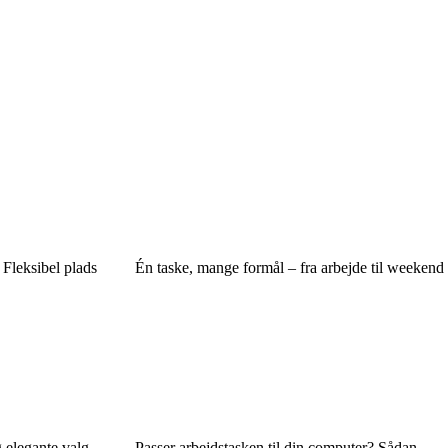
 Fleksibel plads
Én taske, mange formål – fra arbejde til weekend
g elegante valg
Passer arbejdstasken til din computer? Sådan