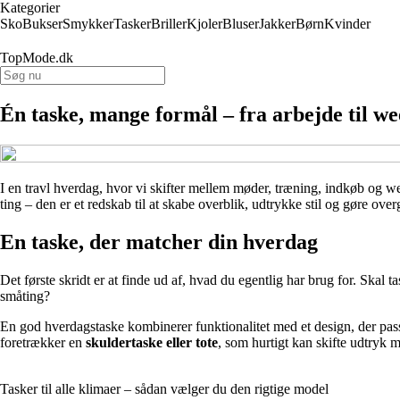
Kategorier
Sko
Bukser
Smykker
Tasker
Briller
Kjoler
Bluser
Jakker
Børn
Kvinder
TopMode.dk
Én taske, mange formål – fra arbejde til w
I en travl hverdag, hvor vi skifter mellem møder, træning, indkøb og we
ting – den er et redskab til at skabe overblik, udtrykke stil og gøre ove
En taske, der matcher din hverdag
Det første skridt er at finde ud af, hvad du egentlig har brug for. Sk
småting?
En god hverdagstaske kombinerer funktionalitet med et design, der pas
foretrækker en
skuldertaske eller tote
, som hurtigt kan skifte udtryk m
Tasker til alle klimaer – sådan vælger du den rigtige model