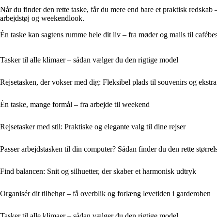
Når du finder den rette taske, får du mere end bare et praktisk redskab –
arbejdstøj og weekendlook.
Én taske kan sagtens rumme hele dit liv – fra møder og mails til café
Tasker til alle klimaer – sådan vælger du den rigtige model
Rejsetasken, der vokser med dig: Fleksibel plads til souvenirs og ekstr
Én taske, mange formål – fra arbejde til weekend
Rejsetasker med stil: Praktiske og elegante valg til dine rejser
Passer arbejdstasken til din computer? Sådan finder du den rette størrel
Find balancen: Snit og silhuetter, der skaber et harmonisk udtryk
Organisér dit tilbehør – få overblik og forlæng levetiden i garderoben
Tasker til alle klimaer – sådan vælger du den rigtige model