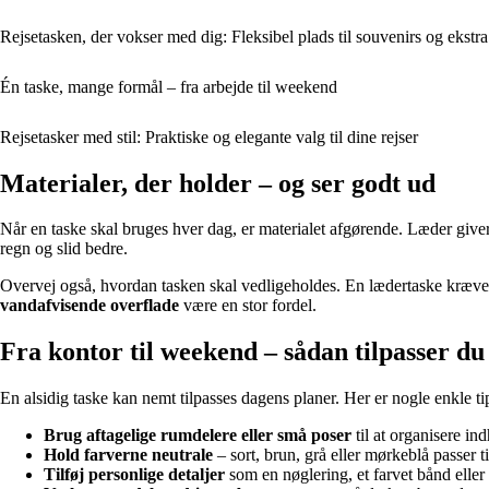
Rejsetasken, der vokser med dig: Fleksibel plads til souvenirs og ekstr
Én taske, mange formål – fra arbejde til weekend
Rejsetasker med stil: Praktiske og elegante valg til dine rejser
Materialer, der holder – og ser godt ud
Når en taske skal bruges hver dag, er materialet afgørende. Læder giver
regn og slid bedre.
Overvej også, hvordan tasken skal vedligeholdes. En lædertaske kræver j
vandafvisende overflade
være en stor fordel.
Fra kontor til weekend – sådan tilpasser du
En alsidig taske kan nemt tilpasses dagens planer. Her er nogle enkle ti
Brug aftagelige rumdelere eller små poser
til at organisere ind
Hold farverne neutrale
– sort, brun, grå eller mørkeblå passer t
Tilføj personlige detaljer
som en nøglering, et farvet bånd eller 