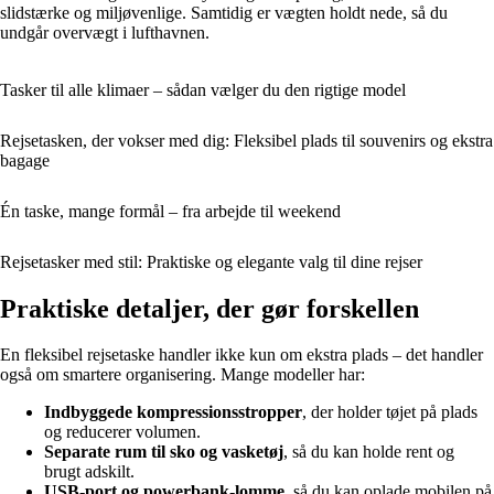
slidstærke og miljøvenlige. Samtidig er vægten holdt nede, så du
undgår overvægt i lufthavnen.
Tasker til alle klimaer – sådan vælger du den rigtige model
Rejsetasken, der vokser med dig: Fleksibel plads til souvenirs og ekstra
bagage
Én taske, mange formål – fra arbejde til weekend
Rejsetasker med stil: Praktiske og elegante valg til dine rejser
Praktiske detaljer, der gør forskellen
En fleksibel rejsetaske handler ikke kun om ekstra plads – det handler
også om smartere organisering. Mange modeller har:
Indbyggede kompressionsstropper
, der holder tøjet på plads
og reducerer volumen.
Separate rum til sko og vasketøj
, så du kan holde rent og
brugt adskilt.
USB-port og powerbank-lomme
, så du kan oplade mobilen på