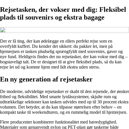
Rejsetasken, der vokser med dig: Fleksibel
plads til souvenirs og ekstra bagage
Der er få ting, der kan ødelægge en ellers perfekt rejse som en
overfyldt kuffert. Du kender det sikkert: du pakker let, men på
hjemrejsen er tasken pludselig sprængfyldt med souvenirs, gaver og
nye fund. Heldigvis findes der nu rejsetasker, der kan vokse med dig –
bogstaveligt talt. De er designet til at give fleksibel plads, så du kan
rejse let ud og komme hjem med lidt ekstra uden stress.
En ny generation af rejsetasker
De moderne, udvidelige rejsetasker er skabt til den rejsende, der ønsker
frihed og fleksibilitet. Med smarte lynlåssystemer, skjulte rum og
udtrækkelige sektioner kan tasken udvides med op til 30 procent ekstra
volumen. Det betyder, at du kan tilpasse størrelsen efter behov – en
kompakt taske til weekendturen, og en rummelig model til hjemrejsen.
Flere producenter kombinerer funktionalitet med bæredygtighed.
Materialer som genanvendt nylon og PET-plast gør taskerne både