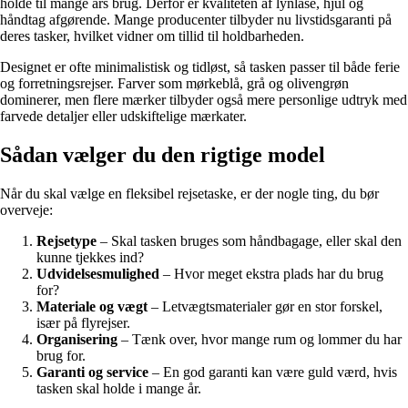
holde til mange års brug. Derfor er kvaliteten af lynlåse, hjul og
håndtag afgørende. Mange producenter tilbyder nu livstidsgaranti på
deres tasker, hvilket vidner om tillid til holdbarheden.
Designet er ofte minimalistisk og tidløst, så tasken passer til både ferie
og forretningsrejser. Farver som mørkeblå, grå og olivengrøn
dominerer, men flere mærker tilbyder også mere personlige udtryk med
farvede detaljer eller udskiftelige mærkater.
Sådan vælger du den rigtige model
Når du skal vælge en fleksibel rejsetaske, er der nogle ting, du bør
overveje:
Rejsetype
– Skal tasken bruges som håndbagage, eller skal den
kunne tjekkes ind?
Udvidelsesmulighed
– Hvor meget ekstra plads har du brug
for?
Materiale og vægt
– Letvægtsmaterialer gør en stor forskel,
især på flyrejser.
Organisering
– Tænk over, hvor mange rum og lommer du har
brug for.
Garanti og service
– En god garanti kan være guld værd, hvis
tasken skal holde i mange år.