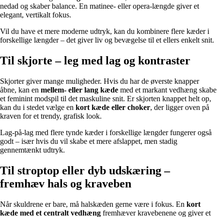
nedad og skaber balance. En matinee- eller opera-længde giver et
elegant, vertikalt fokus.
Vil du have et mere moderne udtryk, kan du kombinere flere kæder i
forskellige længder – det giver liv og bevægelse til et ellers enkelt snit.
Til skjorte – leg med lag og kontraster
Skjorter giver mange muligheder. Hvis du har de øverste knapper
åbne, kan en
mellem- eller lang kæde
med et markant vedhæng skabe
et feminint modspil til det maskuline snit. Er skjorten knappet helt op,
kan du i stedet vælge en
kort kæde eller choker
, der ligger oven på
kraven for et trendy, grafisk look.
Lag-på-lag med flere tynde kæder i forskellige længder fungerer også
godt – især hvis du vil skabe et mere afslappet, men stadig
gennemtænkt udtryk.
Til stroptop eller dyb udskæring –
fremhæv hals og kraveben
Når skuldrene er bare, må halskæden gerne være i fokus. En
kort
kæde med et centralt vedhæng
fremhæver kravebenene og giver et