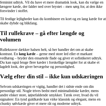
feminint udtryk. Vil du have et mere dramatisk look, kan du vælge en
længere kæde, der falder ned over brystet – men sørg for, at den ikke
forsvinder i stoffet.
Til festlige lejligheder kan du kombinere en kort og en lang kæde for at
skabe dybde og blikfang.
Til rullekrave – gå efter længde og
volumen
Rullekraver dækker halsen helt, så her handler det om at skabe
kontrast. En
lang kæde
– gerne med store led eller et markant
vedhæng – bryder den ensartede flade og giver et sofistikeret udtryk.
Du kan også bruge flere kæder i forskellige længder for at skabe et
lagdelt look, der giver bevægelse og personlighed.
Vælg efter din stil – ikke kun udskæringen
Selvom udskæringen er vigtig, handler det i sidste ende om din
personlige stil. Nogle trives bedst med minimalistiske kæder, mens
andre elsker store, iøjnefaldende smykker. Tænk over, hvad du vil
signalere: En tynd guldkæde kan virke klassisk og elegant, mens en
chunky sølvkæde giver et mere råt og moderne udtryk.