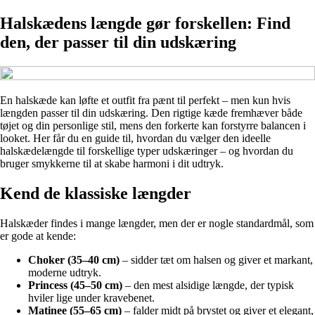
Halskædens længde gør forskellen: Find
den, der passer til din udskæring
En halskæde kan løfte et outfit fra pænt til perfekt – men kun hvis
længden passer til din udskæring. Den rigtige kæde fremhæver både
tøjet og din personlige stil, mens den forkerte kan forstyrre balancen i
looket. Her får du en guide til, hvordan du vælger den ideelle
halskædelængde til forskellige typer udskæringer – og hvordan du
bruger smykkerne til at skabe harmoni i dit udtryk.
Kend de klassiske længder
Halskæder findes i mange længder, men der er nogle standardmål, som
er gode at kende:
Choker (35–40 cm)
– sidder tæt om halsen og giver et markant,
moderne udtryk.
Princess (45–50 cm)
– den mest alsidige længde, der typisk
hviler lige under kravebenet.
Matinee (55–65 cm)
– falder midt på brystet og giver et elegant,