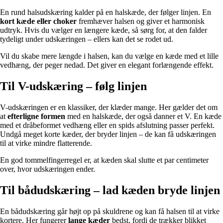
En rund halsudskæring kalder på en halskæde, der følger linjen. En
kort kæde eller choker
fremhæver halsen og giver et harmonisk
udtryk. Hvis du vælger en længere kæde, så sørg for, at den falder
tydeligt under udskæringen – ellers kan det se rodet ud.
Vil du skabe mere længde i halsen, kan du vælge en kæde med et lille
vedhæng, der peger nedad. Det giver en elegant forlængende effekt.
Til V-udskæring – følg linjen
V-udskæringen er en klassiker, der klæder mange. Her gælder det om
at
efterligne formen
med en halskæde, der også danner et V. En kæde
med et dråbeformet vedhæng eller en spids afslutning passer perfekt.
Undgå meget korte kæder, der bryder linjen – de kan få udskæringen
til at virke mindre flatterende.
En god tommelfingerregel er, at kæden skal slutte et par centimeter
over, hvor udskæringen ender.
Til bådudskæring – lad kæden bryde linjen
En bådudskæring går højt op på skuldrene og kan få halsen til at virke
kortere. Her fungerer
lange kæder
bedst, fordi de trækker blikket