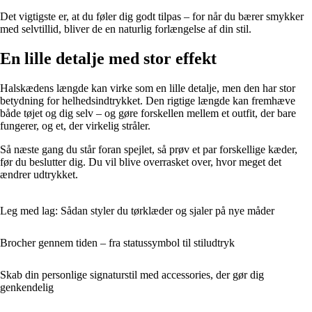
Det vigtigste er, at du føler dig godt tilpas – for når du bærer smykker
med selvtillid, bliver de en naturlig forlængelse af din stil.
En lille detalje med stor effekt
Halskædens længde kan virke som en lille detalje, men den har stor
betydning for helhedsindtrykket. Den rigtige længde kan fremhæve
både tøjet og dig selv – og gøre forskellen mellem et outfit, der bare
fungerer, og et, der virkelig stråler.
Så næste gang du står foran spejlet, så prøv et par forskellige kæder,
før du beslutter dig. Du vil blive overrasket over, hvor meget det
ændrer udtrykket.
Leg med lag: Sådan styler du tørklæder og sjaler på nye måder
Brocher gennem tiden – fra statussymbol til stiludtryk
Skab din personlige signaturstil med accessories, der gør dig
genkendelig